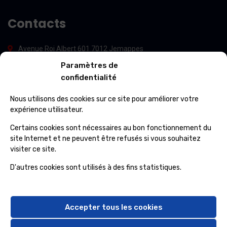
i
l
Contacts
Avenue Roi Albert 601 7012 Jemappes
Paramètres de
(+32) 65 84 33 69
confidentialité
info@ospcleaning.be
Nous utilisons des cookies sur ce site pour améliorer votre
expérience utilisateur.
Horaires
Certains cookies sont nécessaires au bon fonctionnement du
site Internet et ne peuvent être refusés si vous souhaitez
visiter ce site.
Lundi – Vendredi
: 8:00 – 16:00
Samedi – Dimanche
: fermé
D'autres cookies sont utilisés à des fins statistiques.
Accepter tous les cookies