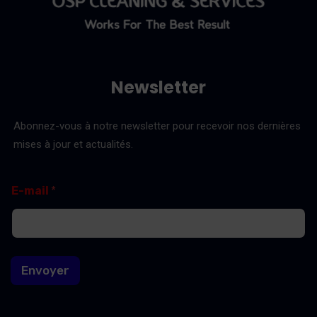
Newsletter
Abonnez-vous à notre newsletter pour recevoir nos dernières
mises à jour et actualités.
E
E
E-mail
*
-
-
m
m
a
a
i
i
l
l
*
Envoyer
E
-
m
a