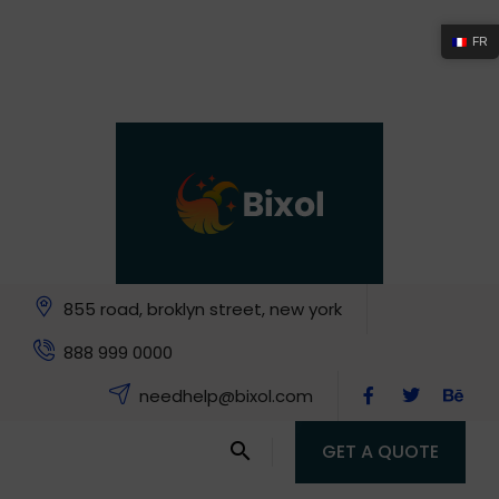
FR
855 road, broklyn street, new york
888 999 0000
needhelp@bixol.com
GET A QUOTE