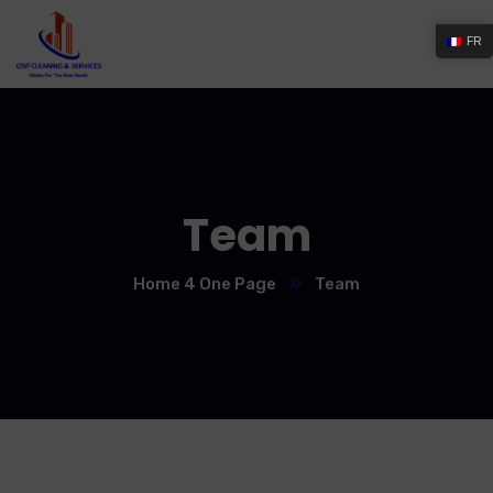
FR
Team
Home 4 One Page
Team