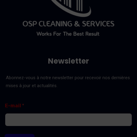
Newsletter
Abonnez-vous à notre newsletter pour recevoir nos dernières
mises à jour et actualités.
E
E
E-mail
*
-
-
m
m
a
a
i
i
l
l
E