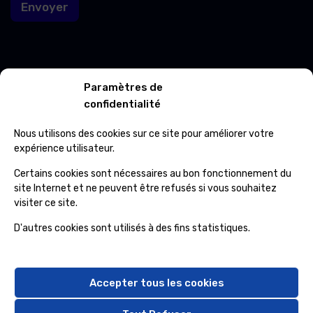
Envoyer
-
m
a
i
l
E
Contacts
Paramètres de
-
m
confidentialité
a
Avenue Roi Albert 601 7012 Jemappes
i
Nous utilisons des cookies sur ce site pour améliorer votre
l
(+32) 65 84 33 69
expérience utilisateur.
Certains cookies sont nécessaires au bon fonctionnement du
info@ospcleaning.be
site Internet et ne peuvent être refusés si vous souhaitez
visiter ce site.
Horaires
D'autres cookies sont utilisés à des fins statistiques.
Lundi – Vendredi
: 8:00 – 16:00
Samedi – Dimanche
: fermé
Accepter tous les cookies