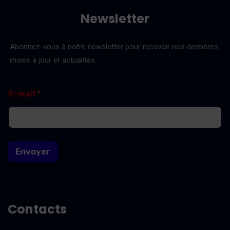
Newsletter
Abonnez-vous à notre newsletter pour recevoir nos dernières
mises à jour et actualités.
*
E
E-mail
*
E
-
-
m
m
a
a
i
i
l
l
Envoyer
*
Contacts