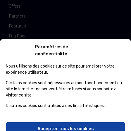
Offers
Partners
Features
Faq Page
Pricing Table
Paramètres de
confidentialité
Privacy Policy
Nous utilisons des cookies sur ce site pour améliorer votre
expérience utilisateur.
Office Address
Certains cookies sont nécessaires au bon fonctionnement du
site Internet et ne peuvent être refusés si vous souhaitez
59 Street, B4 Appartment, Australia
visiter ce site.
+985-8844-000
info@cleanix.com
D'autres cookies sont utilisés à des fins statistiques.
Newsletter
Accepter tous les cookies