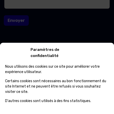
-
a
m
i
a
l
i
Envoyer
l
Contacts
Paramètres de
confidentialité
Avenue Roi Albert 601 7012 Jemappes
Nous utilisons des cookies sur ce site pour améliorer votre
(+32) 65 84 33 69
expérience utilisateur.
info@ospcleaning.be
Certains cookies sont nécessaires au bon fonctionnement du
site Internet et ne peuvent être refusés si vous souhaitez
visiter ce site.
Horaires
D'autres cookies sont utilisés à des fins statistiques.
Lundi – Vendredi
: 8:00 – 16:00